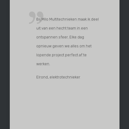
Bij Milo Multitechnieken maak ik deel
uit van een hecht team in een
ontspannen sfeer. Elke dag
opnieuw geven we alles om het
lopende project perfect af te
werken.
Elrond, elektrotechnieker