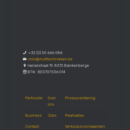
:
+32 (0) 50 666 086
:
milo@multitechnieken.be
Hanzestraat 19, 8370 Blankenberge
BTW : BE0707.536.014
Particulier
Over
Privacyverklaring
ons
Business
Jobs
Realisaties
Contact
Verkoopsvoorwaarden